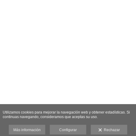
Utilizamos cookies para mejorar la navegación web y obtener estadísticas. Si
continuas navegando, consideramos que aceptas su uso.
Más información
Configurar
Rechazar