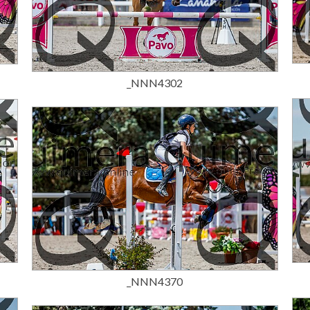
15,00 €
_NNN4302
15,00 €
_NNN4370