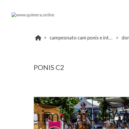
campeonato cam ponis e interescuelas la moraleja 10-11 junio
do
PONIS C2