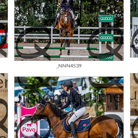
15,00 €
_NNN4539