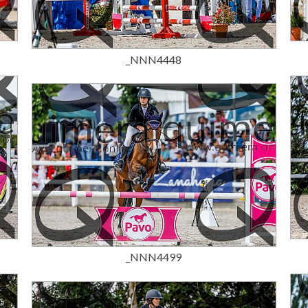
15,00 €
_NNN4448
15,00 €
_NNN4499