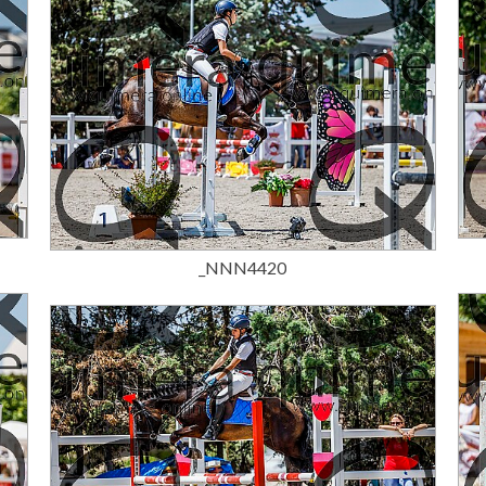
15,00 €
_NNN4420