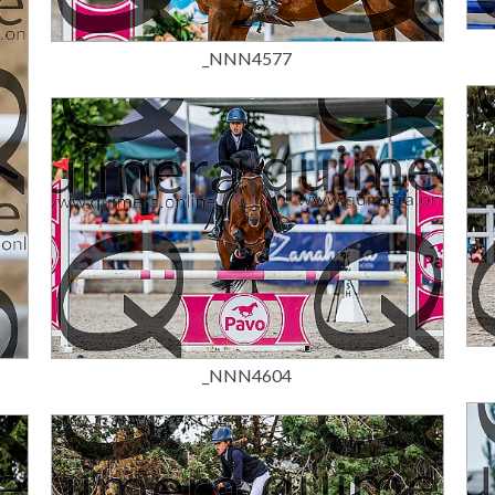
15,00 €
_NNN4577
15,00 €
_NNN4604