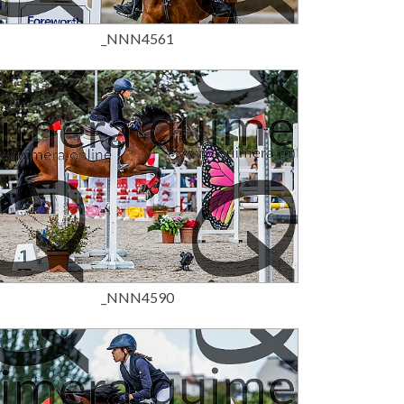
_NNN4561
15,00 €
_NNN4590