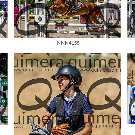
15,00 €
_NNN4155