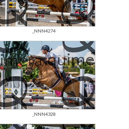
15,00 €
_NNN4274
15,00 €
_NNN4328