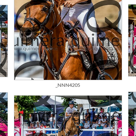
15,00 €
_NNN4205