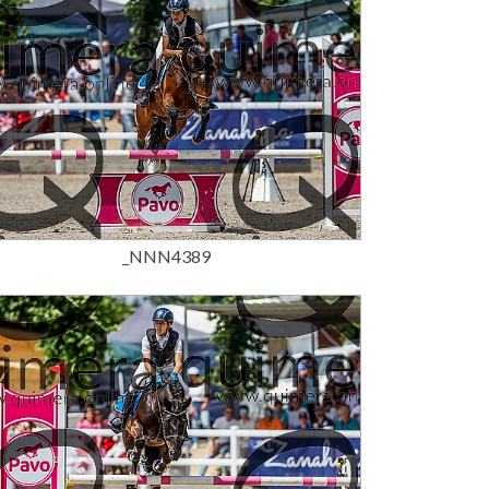
15,00 €
_NNN4389