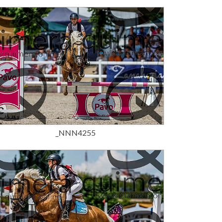
15,00 €
_NNN4255