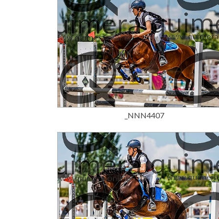
15,00 €
_NNN4407