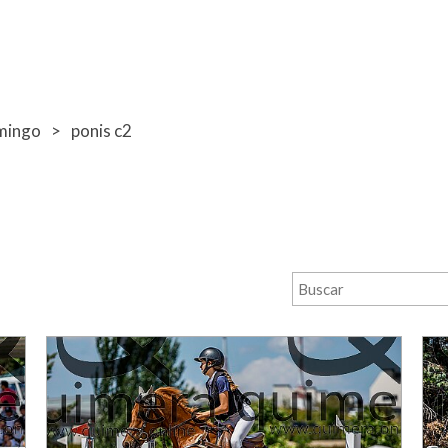
mingo
ponis c2