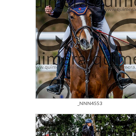
15,00 €
_NNN4553