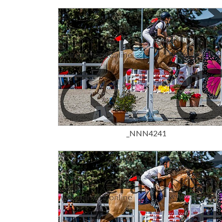
15,00 €
_NNN4241