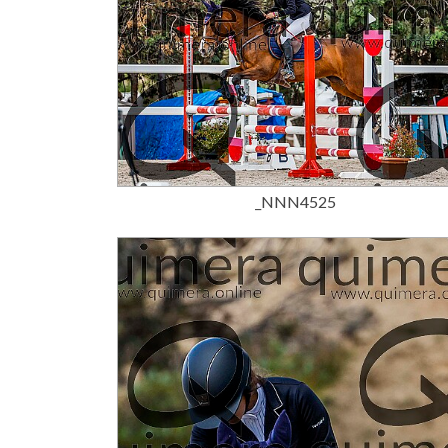
15,00 €
_NNN4525