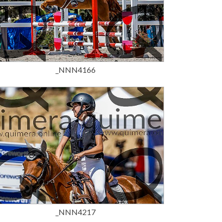
15,00 €
_NNN4166
15,00 €
_NNN4217