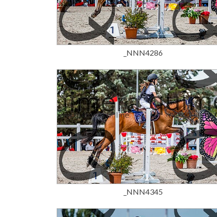
15,00 €
_NNN4286
15,00 €
_NNN4345