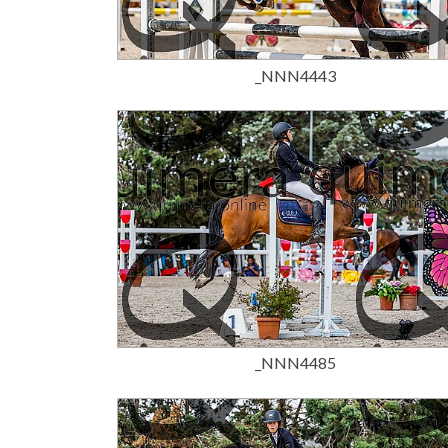
15,00 €
_NNN4443
15,00 €
_NNN4485