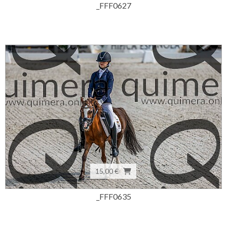
_FFF0627
15,00 €
_FFF0635