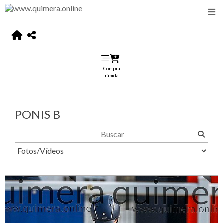
Compra
rápida
PONIS B