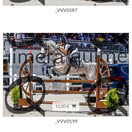
_VVV0187
15,00 €
_VVV0199