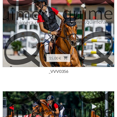
15,00 €
_VVV0356