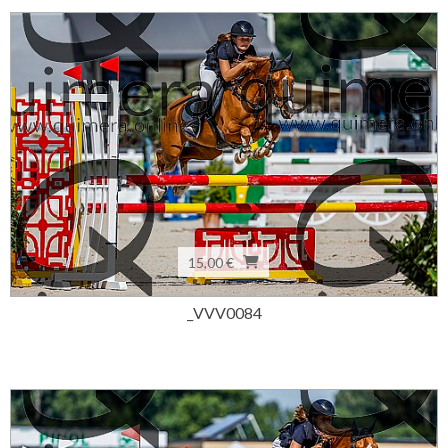
15,00 €
_VVV0084