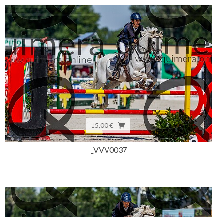
15,00 €
_VVV0037