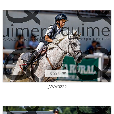
15,00 €
_VVV0222