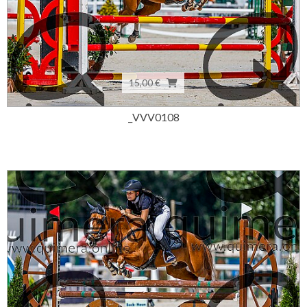
15,00 €
_VVV0108