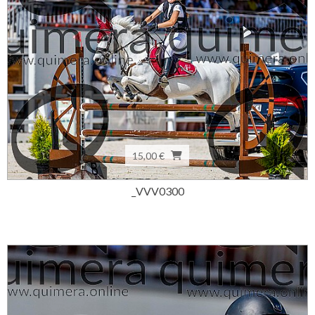
15,00 €
_VVV0300