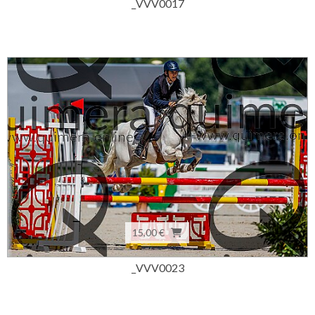
_VVV0017
15,00 €
_VVV0023