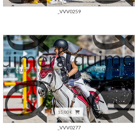
_VVV0259
15,00 €
_VVV0277