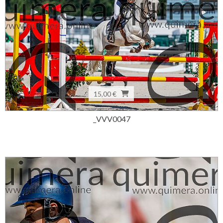
15,00 €
_VVV0047