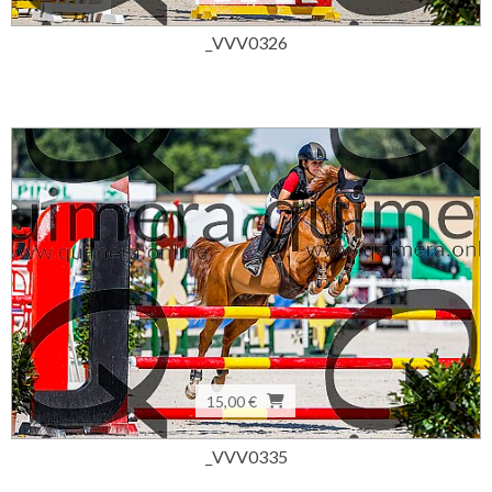
_VVV0326
15,00 €
_VVV0335