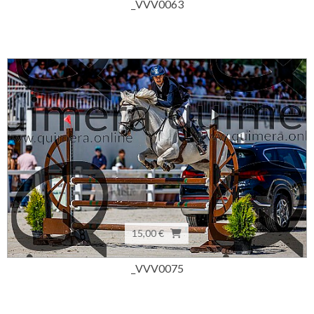
_VVV0063
15,00 €
_VVV0075