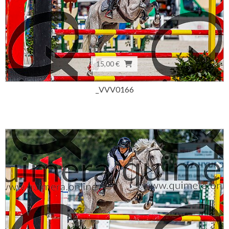
15,00 €
_VVV0166