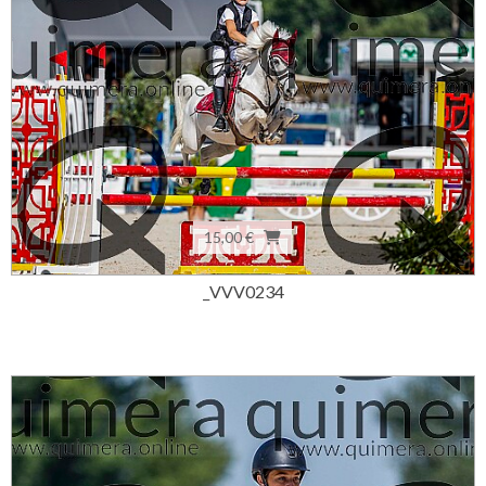
15,00 €
_VVV0234