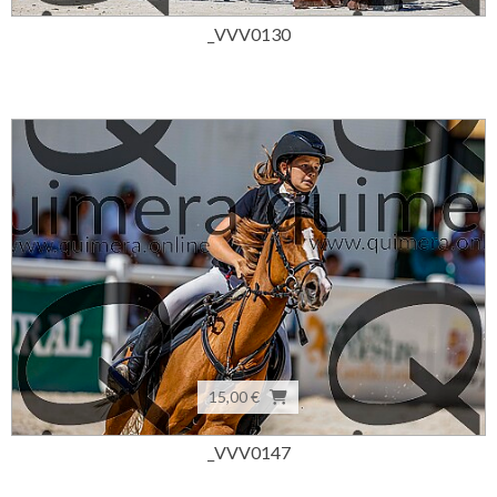
_VVV0130
15,00 €
_VVV0147