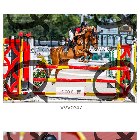
15,00 €
_VVV0347