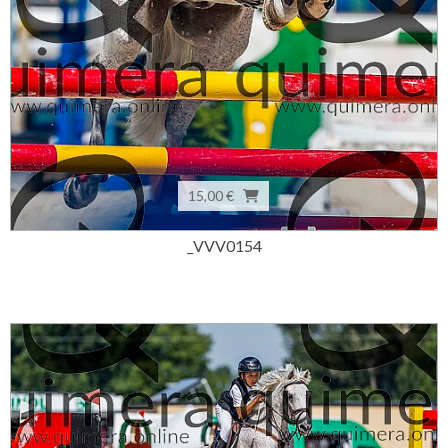
15,00 €
_VVV0154