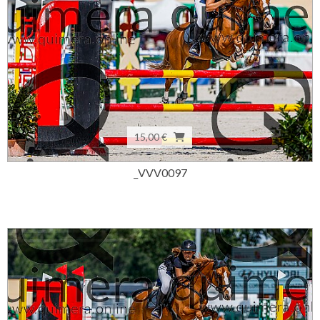
15,00 €
_VVV0097