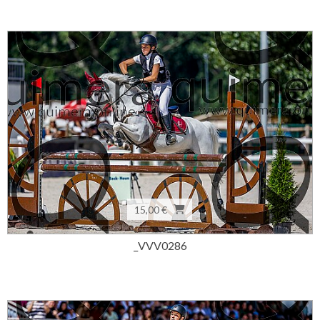
15,00 €
_VVV0286