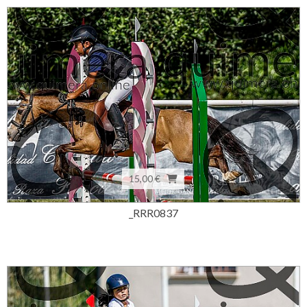
15,00 €
_RRR0837