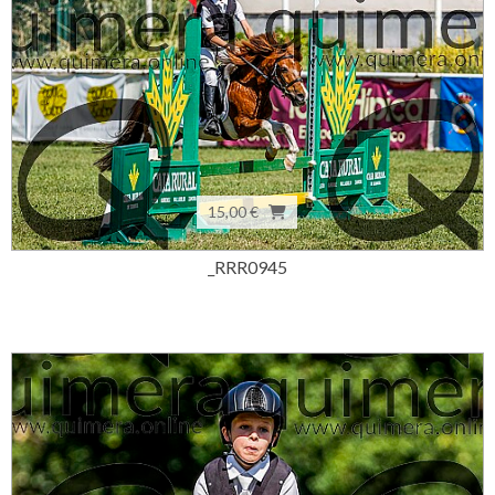
15,00 €
_RRR0945