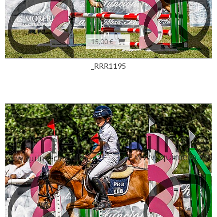
15,00 €
_RRR1195