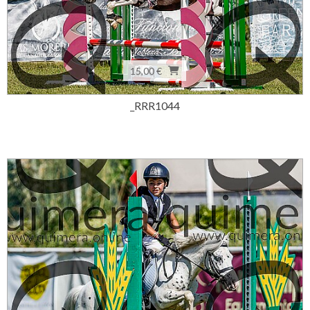
15,00 €
_RRR1044