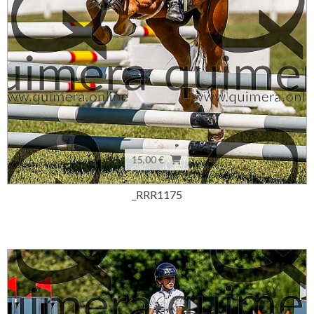
15,00 €
_RRR1175