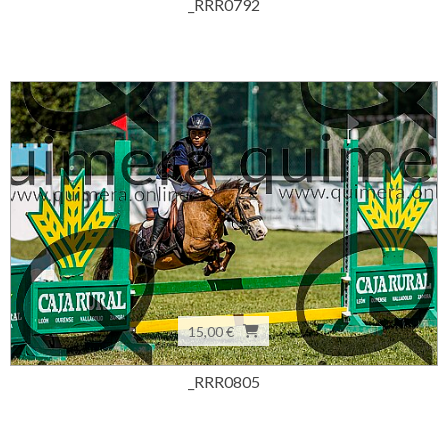
_RRR0792
15,00 €
_RRR0805