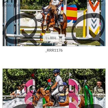
15,00 €
_RRR1176