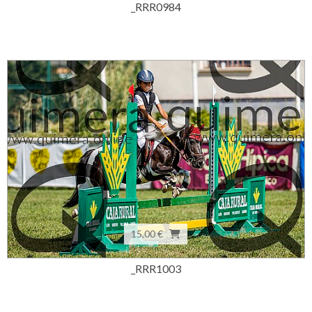
_RRR0984
15,00 €
_RRR1003