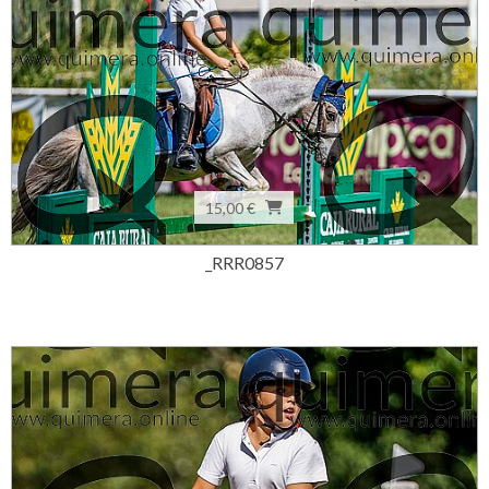
15,00 €
_RRR0857