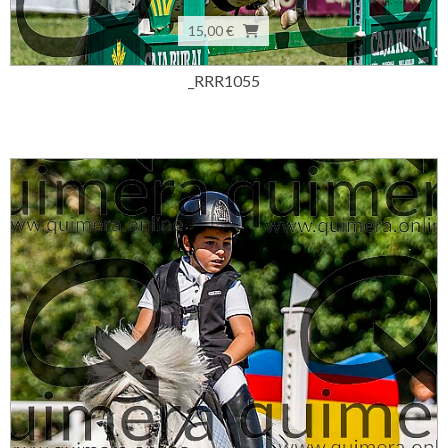
15,00 €
_RRR1055