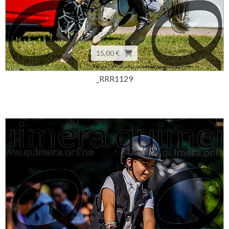
15,00 €
_RRR1129