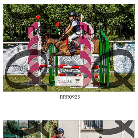
15,00 €
_RRR0925