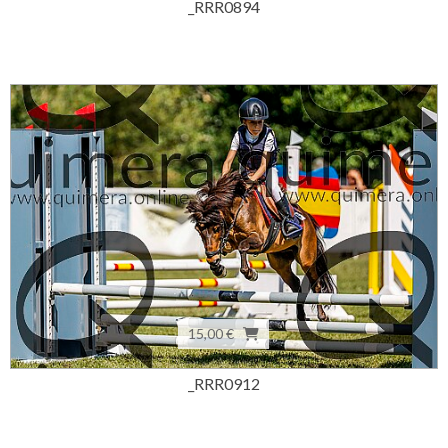
_RRR0894
15,00 €
_RRR0912