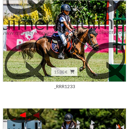
15,00 €
_RRR1233