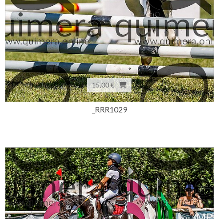
15,00 €
_RRR1029