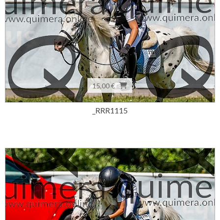
15,00 €
_RRR1115