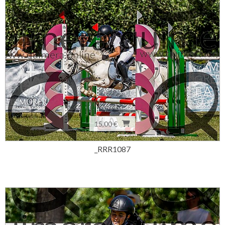
15,00 €
_RRR1087