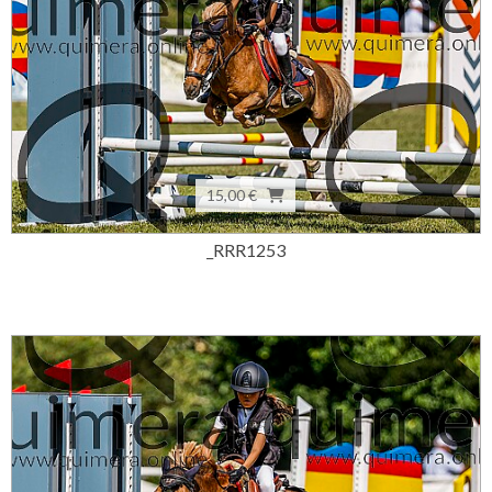
15,00 €
_RRR1253