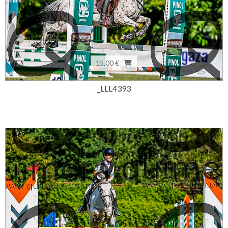
15,00 €
_LLL4393