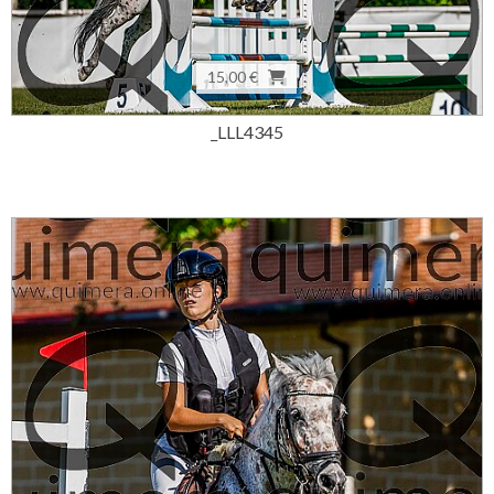
15,00 €
_LLL4345