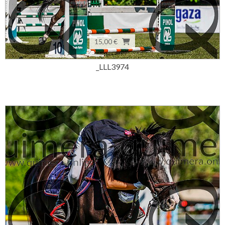
15,00 €
_LLL3974