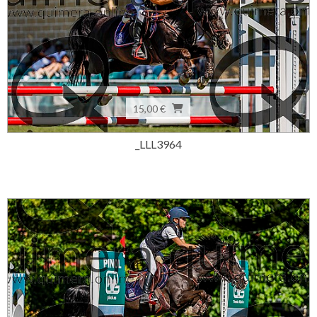
15,00 €
_LLL3964