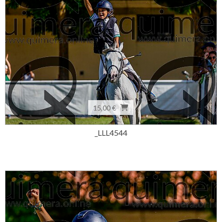
15,00 €
_LLL4544