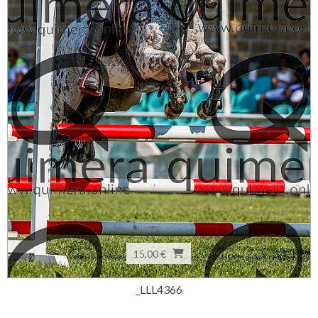
15,00 €
_LLL4366