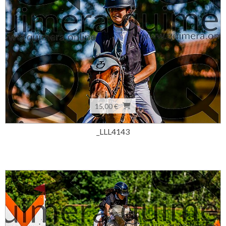
15,00 €
_LLL4143