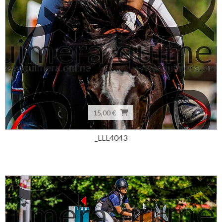
15,00 €
_LLL4043