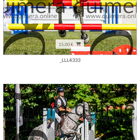
15,00 €
_LLL4333