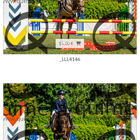
15,00 €
_LLL4146