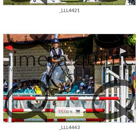
_LLL4421
15,00 €
_LLL4443