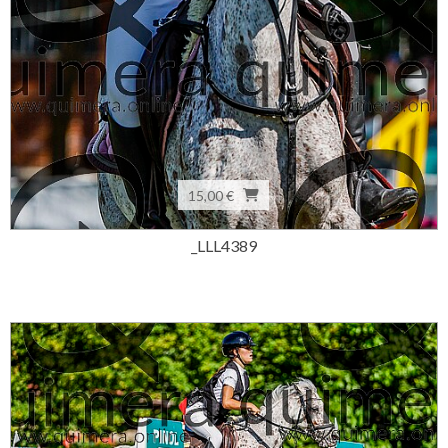
15,00 €
_LLL4389