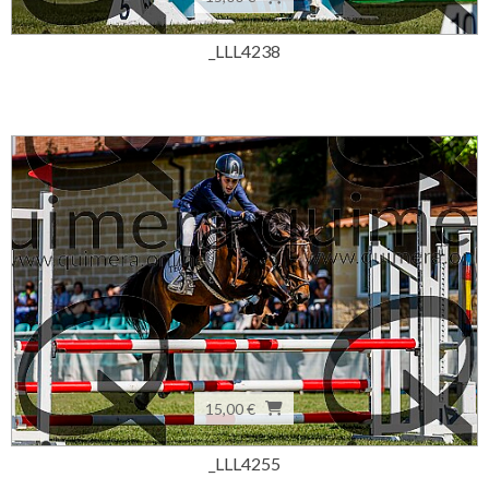
_LLL4238
15,00 €
_LLL4255