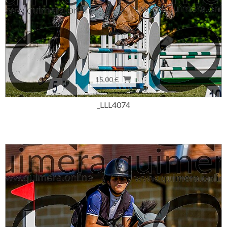
15,00 €
_LLL4074