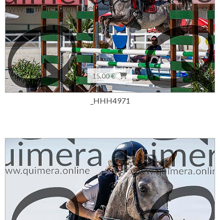
15,00 €
_HHH4971