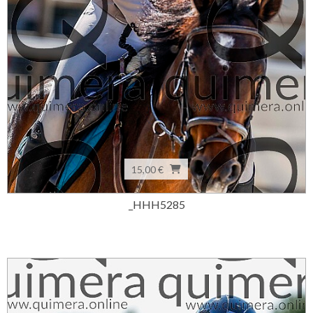
15,00 €
_HHH5285