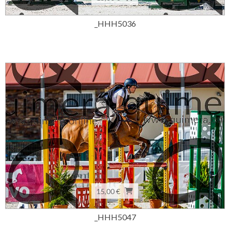
_HHH5036
15,00 €
_HHH5047