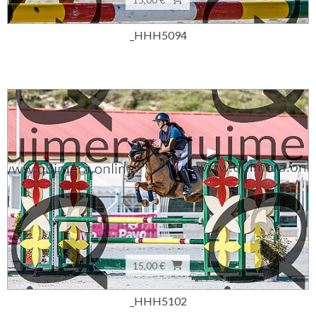
_HHH5094
15,00 €
_HHH5102