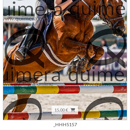
15,00 €
_HHH5157