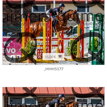
15,00 €
_HHH5177