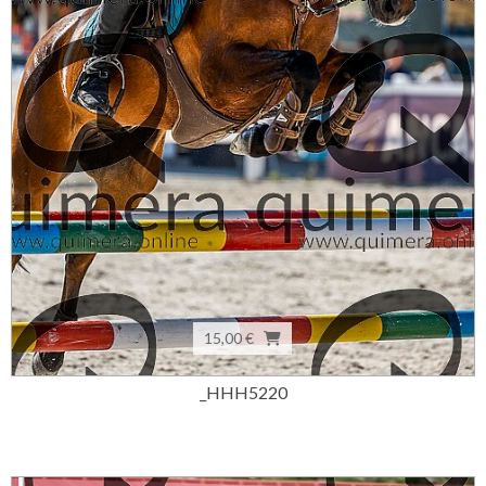
15,00 €
_HHH5220