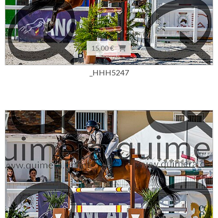
15,00 €
_HHH5247