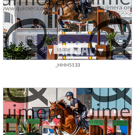
15,00 €
_HHH5133