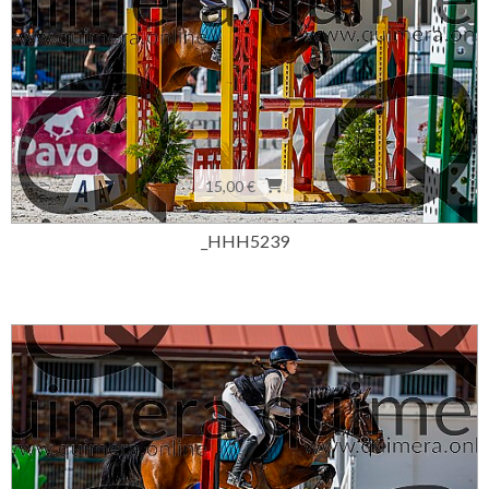
15,00 €
_HHH5239