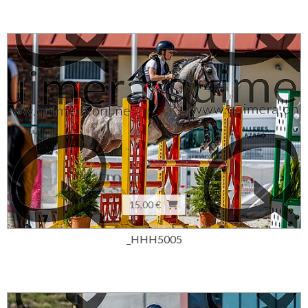
15,00 €
_HHH5005