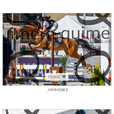
15,00 €
_HHH5063