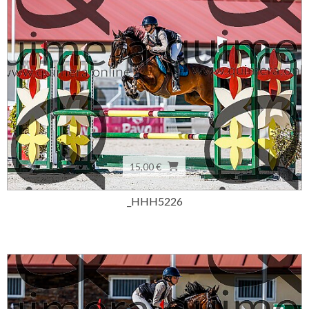
15,00 €
_HHH5226