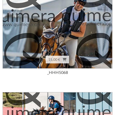
15,00 €
_HHH5068