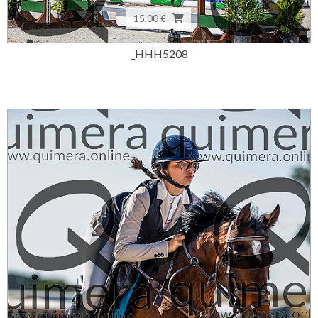
15,00 €
_HHH5208