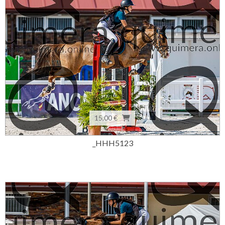
15,00 €
_HHH5123