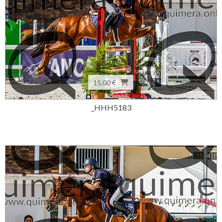
15,00 €
_HHH5183