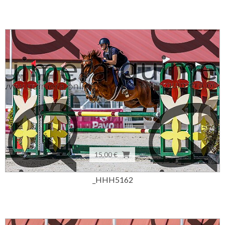
15,00 €
_HHH5162