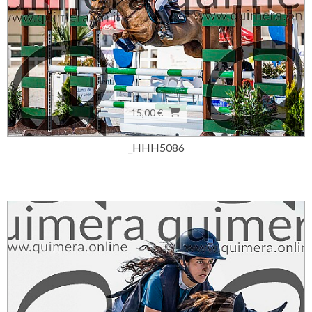
15,00 €
_HHH5086