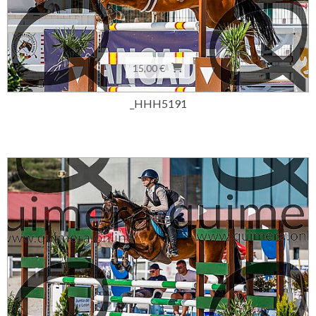
15,00 €
_HHH5191