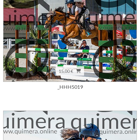
15,00 €
_HHH5019