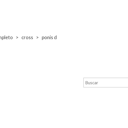
mpleto
cross
ponis d