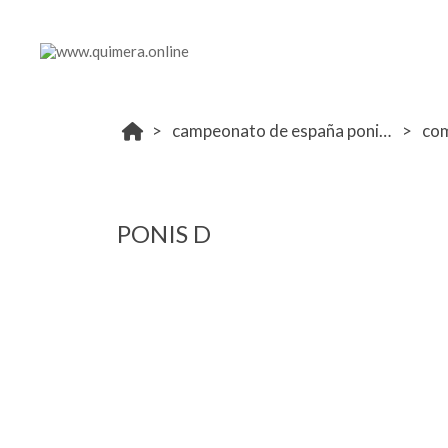
campeonato de españa ponis 2024
co
PONIS D