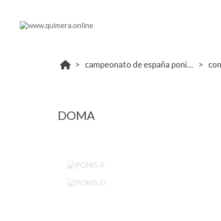
campeonato de españa ponis 2024
co
DOMA
PONIS A
PONIS D