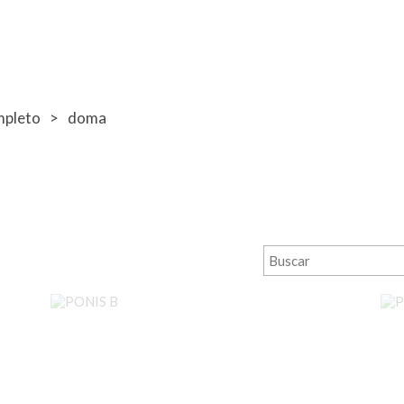
mpleto
doma
PONIS B