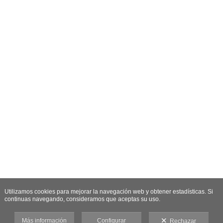
Utilizamos cookies para mejorar la navegación web y obtener estadísticas. Si
continuas navegando, consideramos que aceptas su uso.
Más información
Configurar
Rechazar