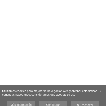
Utilizamos cookies para mejorar la navegación web y obtener estadísticas. Si
continuas navegando, consideramos que aceptas su uso.
Más información
Configurar
Rechazar