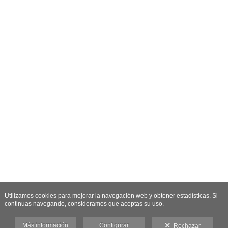
Utilizamos cookies para mejorar la navegación web y obtener estadísticas. Si
continuas navegando, consideramos que aceptas su uso.
Más información
Configurar
Rechazar