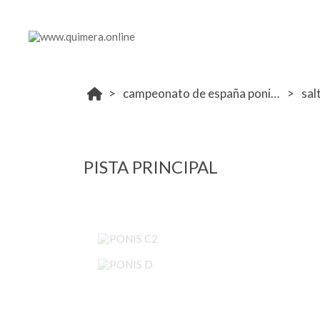
campeonato de españa ponis 2024
sal
PISTA PRINCIPAL
PONIS C2
PONIS D