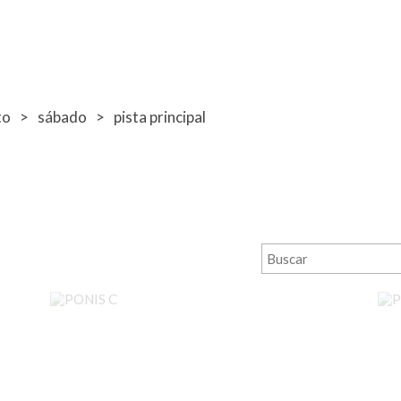
to
sábado
pista principal
PONIS C