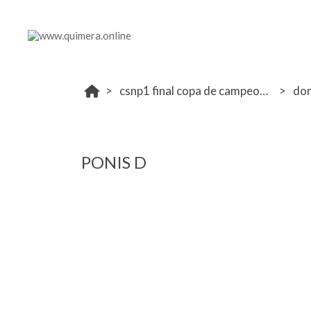
csnp1 final copa de campeones la moraleja 14- 15 octubre
do
PONIS D