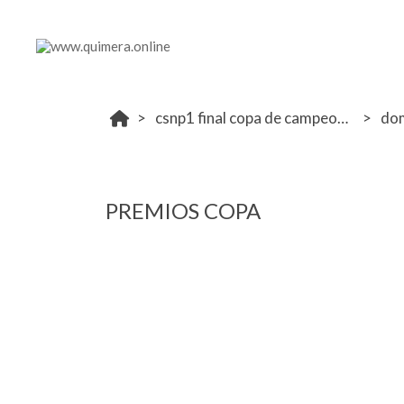
csnp1 final copa de campeones la moraleja 14- 15 octubre
do
PREMIOS COPA