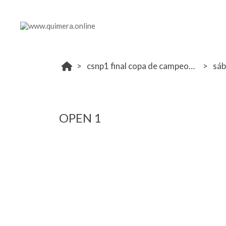
csnp1 final copa de campeones la moraleja 14- 15 octubre
sá
OPEN 1