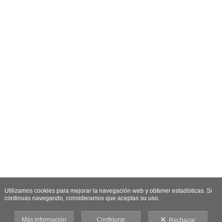
Utilizamos cookies para mejorar la navegación web y obtener estadísticas. Si
continuas navegando, consideramos que aceptas su uso.
Más información
Configurar
Rechazar