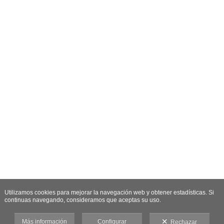
Utilizamos cookies para mejorar la navegación web y obtener estadísticas. Si
continuas navegando, consideramos que aceptas su uso.
Más información
Configurar
Rechazar