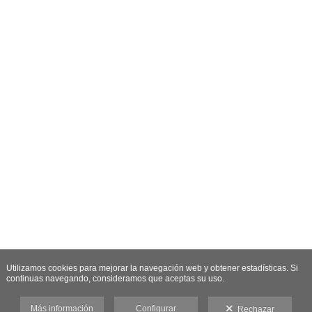
Utilizamos cookies para mejorar la navegación web y obtener estadísticas. Si
continuas navegando, consideramos que aceptas su uso.
Más información
Configurar
Rechazar