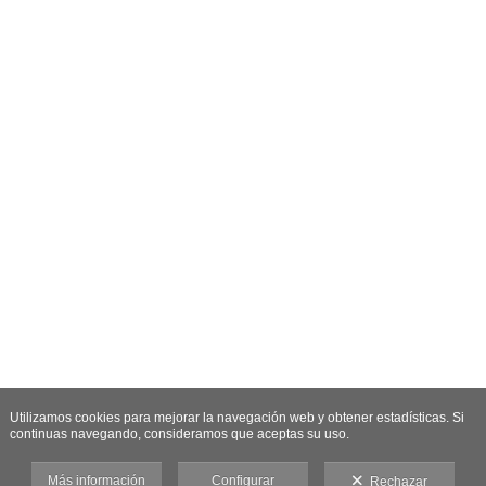
Utilizamos cookies para mejorar la navegación web y obtener estadísticas. Si
continuas navegando, consideramos que aceptas su uso.
Más información
Configurar
Rechazar