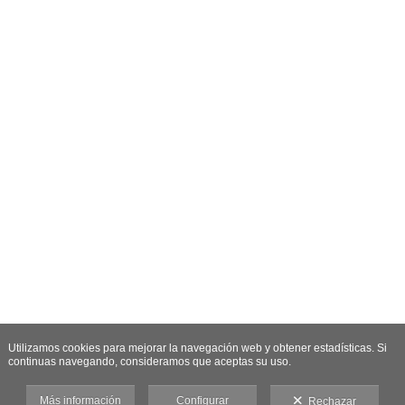
Utilizamos cookies para mejorar la navegación web y obtener estadísticas. Si
continuas navegando, consideramos que aceptas su uso.
Más información
Configurar
Rechazar