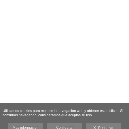
Utilizamos cookies para mejorar la navegación web y obtener estadísticas. Si
continuas navegando, consideramos que aceptas su uso.
Más información
Configurar
Rechazar