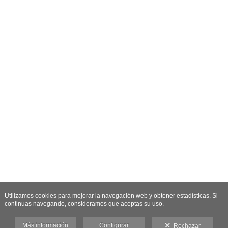
Utilizamos cookies para mejorar la navegación web y obtener estadísticas. Si
continuas navegando, consideramos que aceptas su uso.
Más información
Configurar
Rechazar