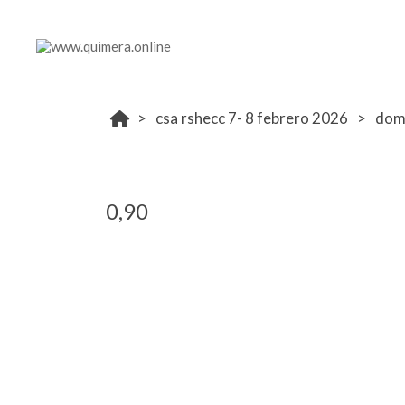
csa rshecc 7- 8 febrero 2026
dom
0,90