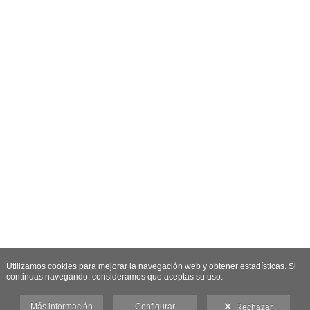
Utilizamos cookies para mejorar la navegación web y obtener estadísticas. Si
continuas navegando, consideramos que aceptas su uso.
Más información
Configurar
Rechazar