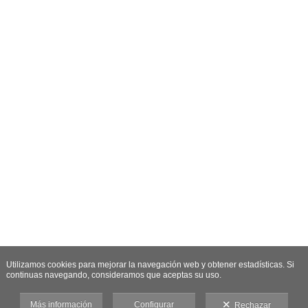
Utilizamos cookies para mejorar la navegación web y obtener estadísticas. Si
continuas navegando, consideramos que aceptas su uso.
Más información
Configurar
Rechazar