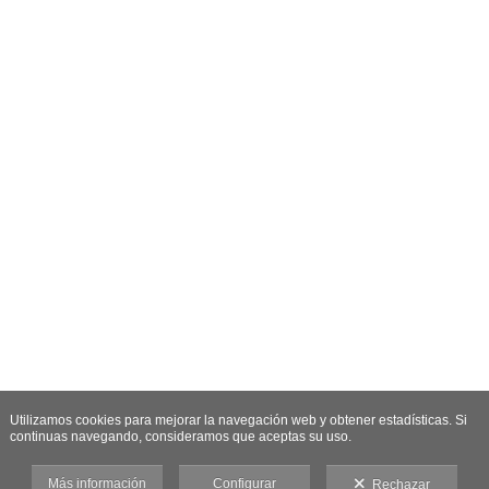
Utilizamos cookies para mejorar la navegación web y obtener estadísticas. Si
continuas navegando, consideramos que aceptas su uso.
Más información
Configurar
Rechazar