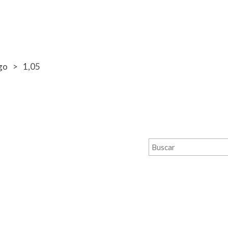
go
1,05