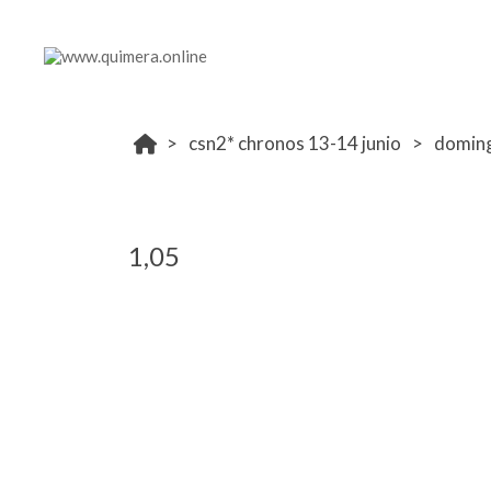
csn2* chronos 13-14 junio
domin
1,05