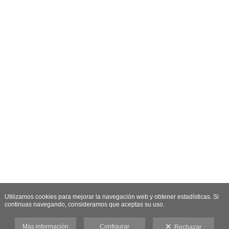
Utilizamos cookies para mejorar la navegación web y obtener estadísticas. Si
continuas navegando, consideramos que aceptas su uso.
Más información
Configurar
Rechazar