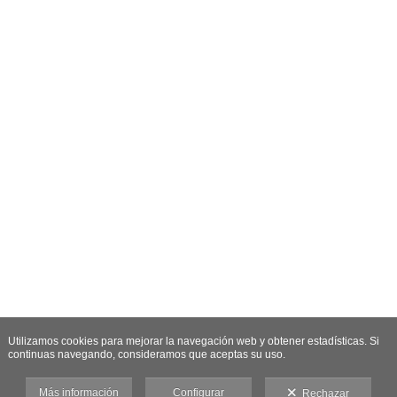
Utilizamos cookies para mejorar la navegación web y obtener estadísticas. Si
continuas navegando, consideramos que aceptas su uso.
Más información
Configurar
Rechazar