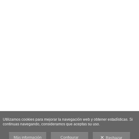
Utilizamos cookies para mejorar la navegación web y obtener estadísticas. Si
continuas navegando, consideramos que aceptas su uso.
Más información
Configurar
Rechazar