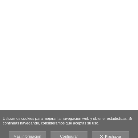
Utilizamos cookies para mejorar la navegación web y obtener estadísticas. Si
continuas navegando, consideramos que aceptas su uso.
Más información
Configurar
Rechazar