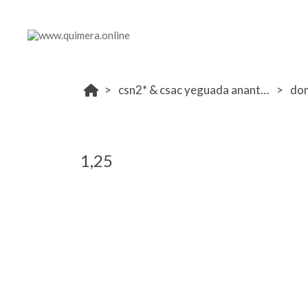
csn2* & csac yeguada anantara 31 mayo- 1 junio
do
1,25