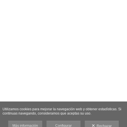
Utilizamos cookies para mejorar la navegación web y obtener estadísticas. Si
continuas navegando, consideramos que aceptas su uso.
Más información
Configurar
Rechazar