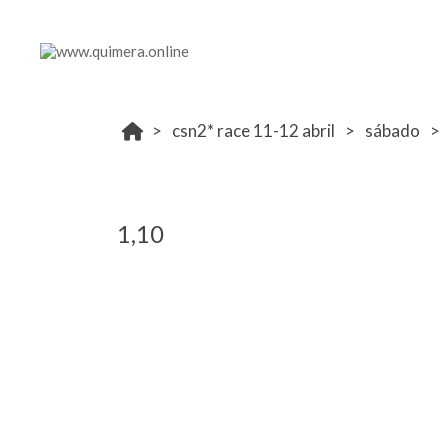
csn2* race 11-12 abril
sábado
1,10