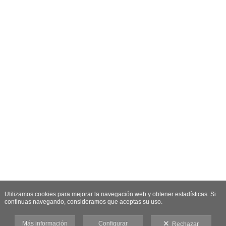
Utilizamos cookies para mejorar la navegación web y obtener estadísticas. Si
continuas navegando, consideramos que aceptas su uso.
Más información
Configurar
Rechazar