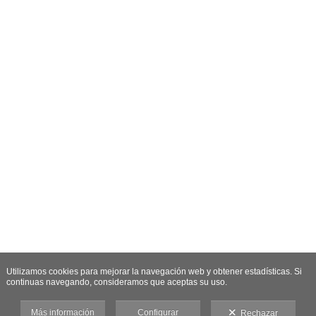
Utilizamos cookies para mejorar la navegación web y obtener estadísticas. Si
continuas navegando, consideramos que aceptas su uso.
Más información
Configurar
Rechazar