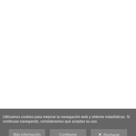
Utilizamos cookies para mejorar la navegación web y obtener estadísticas. Si
continuas navegando, consideramos que aceptas su uso.
Más información
Configurar
Rechazar