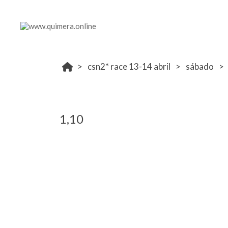
csn2* race 13-14 abril
sábado
1,10