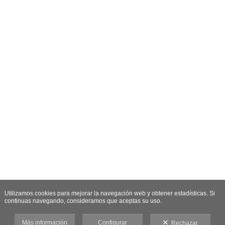
Utilizamos cookies para mejorar la navegación web y obtener estadísticas. Si
continuas navegando, consideramos que aceptas su uso.
Más información
Configurar
Rechazar