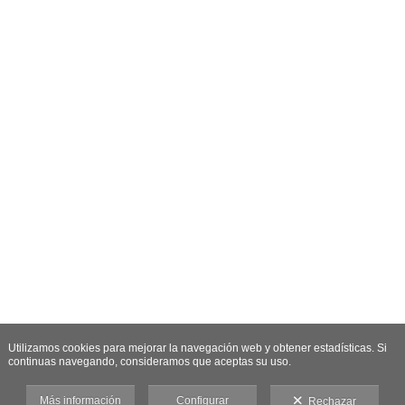
Utilizamos cookies para mejorar la navegación web y obtener estadísticas. Si
continuas navegando, consideramos que aceptas su uso.
Más información
Configurar
Rechazar