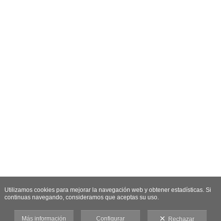
Utilizamos cookies para mejorar la navegación web y obtener estadísticas. Si
continuas navegando, consideramos que aceptas su uso.
Más información
Configurar
Rechazar