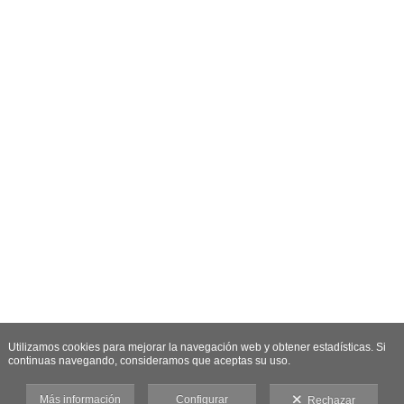
Utilizamos cookies para mejorar la navegación web y obtener estadísticas. Si
continuas navegando, consideramos que aceptas su uso.
Más información
Configurar
Rechazar