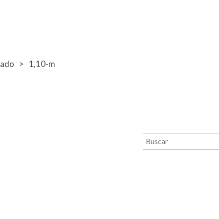
bado
1,10-m