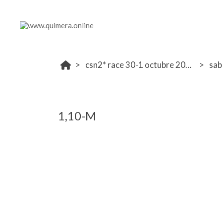
csn2* race 30-1 octubre 2023
sa
1,10-M