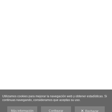
Utilizamos cookies para mejorar la navegación web y obtener estadísticas. Si
continuas navegando, consideramos que aceptas su uso.
Más información
Configurar
Rechazar