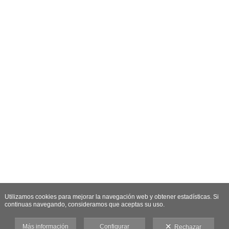
Utilizamos cookies para mejorar la navegación web y obtener estadísticas. Si
continuas navegando, consideramos que aceptas su uso.
Más información
Configurar
Rechazar