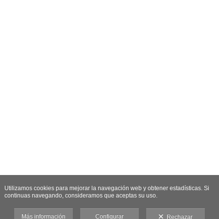
Utilizamos cookies para mejorar la navegación web y obtener estadísticas. Si
continuas navegando, consideramos que aceptas su uso.
Más información
Configurar
Rechazar