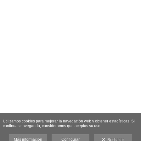
Utilizamos cookies para mejorar la navegación web y obtener estadísticas. Si
continuas navegando, consideramos que aceptas su uso.
Más información
Configurar
Rechazar