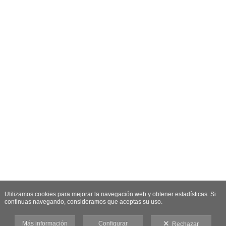
Utilizamos cookies para mejorar la navegación web y obtener estadísticas. Si
continuas navegando, consideramos que aceptas su uso.
Más información
Configurar
Rechazar