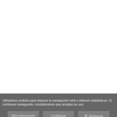
Utilizamos cookies para mejorar la navegación web y obtener estadísticas. Si
continuas navegando, consideramos que aceptas su uso.
Más información
Configurar
Rechazar